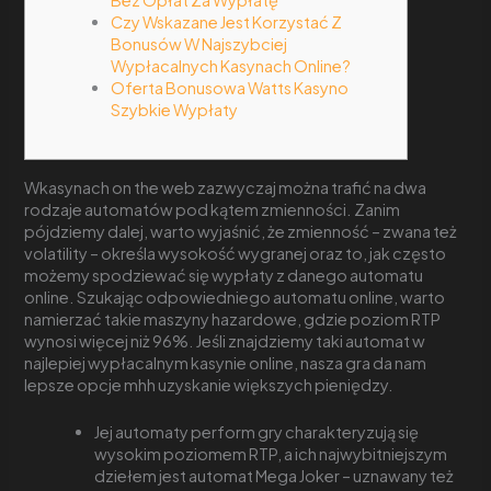
Czy Wskazane Jest Korzystać Z
Bonusów W Najszybciej
Wypłacalnych Kasynach Online?
Oferta Bonusowa Watts Kasyno
Szybkie Wypłaty
Wkasynach on the web zazwyczaj można trafić na dwa
rodzaje automatów pod kątem zmienności. Zanim
pójdziemy dalej, warto wyjaśnić, że zmienność – zwana też
volatility – określa wysokość wygranej oraz to, jak często
możemy spodziewać się wypłaty z danego automatu
online. Szukając odpowiedniego automatu online, warto
namierzać takie maszyny hazardowe, gdzie poziom RTP
wynosi więcej niż 96%. Jeśli znajdziemy taki automat w
najlepiej wypłacalnym kasynie online, nasza gra da nam
lepsze opcje mhh uzyskanie większych pieniędzy.
Jej automaty perform gry charakteryzują się
wysokim poziomem RTP, a ich najwybitniejszym
dziełem jest automat Mega Joker – uznawany też