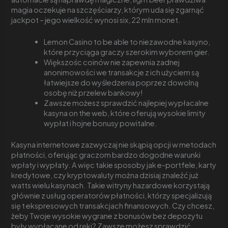
magia oczekuje na szczęściarzy, którym uda się zgarnąć
jackpot – jego wielkość wynosi six, 22 mln monet.
Lemon Casino to be able to niezawodne kasyno,
które przyciąga graczy szerokim wyborem gier.
Większośc coinów nie zapewnia zadnej
anonimowości we transakcje z ich użyciem są
łatwiejsze do wyśledzenia poprzez dowolną
osobę niż przelew bankowy!
Zawsze możesz sprawdzić najlepiej wypłacalne
kasyna on the web, które oferują wysokie limity
wypłat i hojne bonusy powitalne.
Kasyna internetowe zazwyczaj nie skąpią opcji w metodach
płatności, oferując graczom bardzo dogodne warunki
wpłaty i wypłaty. A więc takie sposoby jak e-portfele, karty
kredytowe, czy kryptowaluty można dzisiaj znaleźć już
watts wielu kasynach. Takie witryny hazardowe korzystają
głównie z usług operatorów płatności, którzy specjalizują
się t ekspresowych transakcjach finansowych. Czy chcesz,
żeby Twoje wysokie wygrane z bonusów bez depozytu
były wypłacane od ręki? Zawsze możesz sprawdzić