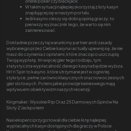
online poker czy blackjack.
W takim sytuacji najlepiej skorzystaj z listy kasyn
znajdującej się w naszym portalu.
Jeśli kasyno cieszy się dobrą opinią graczy, to
pierwszy wyznacznik tego, że warto się nim
zainteresować.
Dokładnie przeczytaj warunki my partner and i zasady
wybranego przez Ciebie kasyna i actually upewnij się, że nie
masz do czynienia z opłatami, które znacząco uszczuplą
Twoją wypłatę. Im więcej gier tego rodzaju, tym
statystyczna wypłacalność danego kasyna będzie wyższa.
Hit’n’Spin to kasyno, które utrzymane jest w ognistej
stylistyce, pełne zarówno klasycznych oraz nowoczesnych
gier slotowych. Potencjalne prowizje keineswegs mają
wpływu em obiektywizm naszych recenzji.
Kingmaker: Wysokie Rtp Oraz 25 Darmowych Spinów Na
Sloty Z Jackpotem
Nasi eksperci przygotowali dla ciebie listę najlepiej
wypłacalnych kasyn dostępnych dla graczy w Polsce.