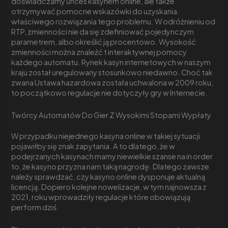
doświadczamy unces kasynem online, ale także
otrzymywać pomocne wskazówki do uzyskania
właściwego rozwiązania tego problemu. W odróżnieniu od
RTP, zmienności nie da się zdefiniować pojedynczym
parametrem, albo określić ją procentowo. Wysokość
zmienności można znaleźć t interaktywnej pomocy
każdego automatu. Rynek kasyn internetowych w naszym
kraju został uregulowany stosunkowo niedawno. Choć tak
zwana Ustawa hazardowa została uchwalona w 2009 roku,
to początkowo regulacje nie dotyczyły gry w Internecie.
Twórcy Automatów Do Gier Z Wysokimi Stopami Wypłaty
W przypadku niejednego kasyna online w takiej sytuacji
pojawiłby się znak zapytania. A to dlatego, że w
podejrzanych kasynach mamy niewielkie szanse na in order
to, że kasyno przyzna nam taką nagrodę. Dlatego zawsze
należy sprawdzać, czy kasyno online dysponuje aktualną
licencją. Dopiero kolejne nowelizacje, w tym najnowsza z
2021, roku wprowadziły regulacje które obowiązują
perform dziś.